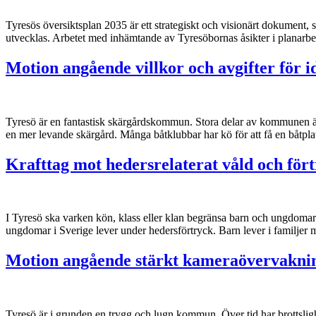
Tyresös översiktsplan 2035 är ett strategiskt och visionärt dokumen
utvecklas. Arbetet med inhämtande av Tyresöbornas åsikter i planarbe
Motion angående villkor och avgifter för
Tyresö är en fantastisk skärgårdskommun. Stora delar av kommunen är o
en mer levande skärgård. Många båtklubbar har kö för att få en båtplat
Krafttag mot hedersrelaterat våld och för
I Tyresö ska varken kön, klass eller klan begränsa barn och ungdomar
ungdomar i Sverige lever under hedersförtryck. Barn lever i familjer
Motion angående stärkt kameraövervakni
Tyresö är i grunden en trygg och lugn kommun. Över tid har brottslighe