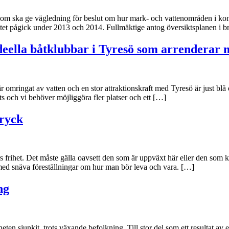
t, som ska ge vägledning för beslut om hur mark- och vattenområden i 
tet pågick under 2013 och 2014. Fullmäktige antog översiktsplanen i br
 ideella båtklubbar i Tyresö som arrendera
mringat av vatten och en stor attraktionskraft med Tyresö är just blå o
s och vi behöver möjliggöra fler platser och ett […]
tryck
s frihet. Det måste gälla oavsett den som är uppväxt här eller den som 
 med snäva föreställningar om hur man bör leva och vara. […]
ng
ten sjunkit, trots växande befolkning. Till stor del som ett resultat a