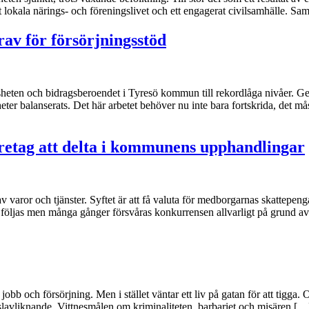
okala närings- och föreningslivet och ett engagerat civilsamhälle. Sa
av för försörjningsstöd
ösheten och bidragsberoendet i Tyresö kommun till rekordlåga nivåer. 
gheter balanserats. Det här arbetet behöver nu inte bara fortskrida, det m
öretag att delta i kommunens upphandlingar
varor och tjänster. Syftet är att få valuta för medborgarnas skattepeng
ska följas men många gånger försvåras konkurrensen allvarligt på grund a
 jobb och försörjning. Men i stället väntar ett liv på gatan för att tigg
slavliknande. Vittnesmålen om kriminaliteten, barbariet och misären […