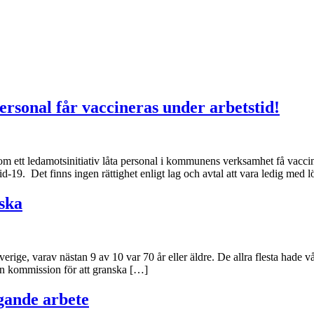
ersonal får vaccineras under arbetstid!
ett ledamotsinitiativ låta personal i kommunens verksamhet få vacciner
d-19. Det finns ingen rättighet enligt lag och avtal att vara ledig med l
ska
verige, varav nästan 9 av 10 var 70 år eller äldre. De allra flesta hade 
n en kommission för att granska […]
gande arbete