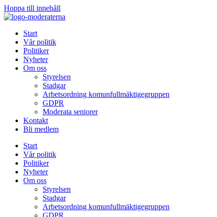
Hoppa till innehåll
Start
Vår politik
Politiker
Nyheter
Om oss
Styrelsen
Stadgar
Arbetsordning komunfullmäktigegruppen
GDPR
Moderata seniorer
Kontakt
Bli medlem
Start
Vår politik
Politiker
Nyheter
Om oss
Styrelsen
Stadgar
Arbetsordning komunfullmäktigegruppen
GDPR