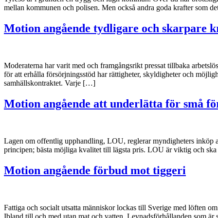
mellan kommunen och polisen. Men också andra goda krafter som det l
Motion angående tydligare och skarpare kr
Moderaterna har varit med och framgångsrikt pressat tillbaka arbetsl
för att erhålla försörjningsstöd har rättigheter, skyldigheter och möjli
samhällskontraktet. Varje […]
Motion angående att underlätta för små f
Lagen om offentlig upphandling, LOU, reglerar myndigheters inköp av 
principen; bästa möjliga kvalitet till lägsta pris. LOU är viktig och 
Motion angående förbud mot tiggeri
Fattiga och socialt utsatta människor lockas till Sverige med löften om
Ibland till och med utan mat och vatten. Levnadsförhållanden som är 