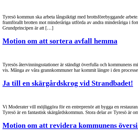
Tyresö kommun ska arbeta långsiktigt med brottsförebyggande arbete
framförallt brotten mot minderåriga utförda av andra minderåriga i f
Grundprincipen är att […]
Motion om att sortera avfall hemma
Tyresös återvinningsstationer är ständigt överfulla och kommunens miljö
vis. Många av våra grannkommuner har kommit längre i den processen 
Ja till en skärgårdskrog vid Strandbadet!
Vi Moderater vill möjliggöra för en entreprenör att bygga en restaura
Tyresö är en fantastisk skärgårdskommun. Stora delar av Tyresö är omri
Motion om att revidera kommunens översi