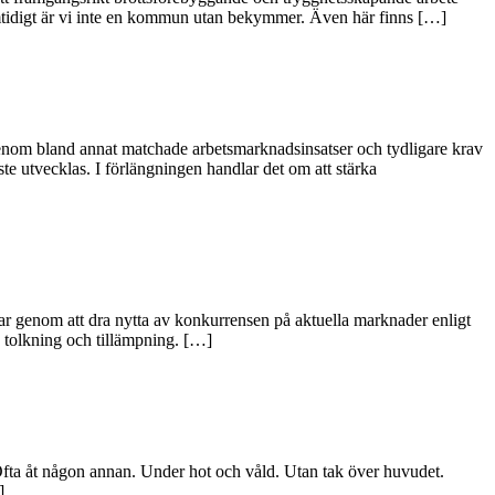
mtidigt är vi inte en kommun utan bekymmer. Även här finns […]
Genom bland annat matchade arbetsmarknadsinsatser och tydligare krav
åste utvecklas. I förlängningen handlar det om att stärka
ar genom att dra nytta av konkurrensen på aktuella marknader enligt
v tolkning och tillämpning. […]
a. Ofta åt någon annan. Under hot och våld. Utan tak över huvudet.
]