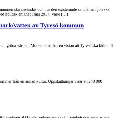
kommunen ska användas och hur den existerande samhällsmiljön ska
ed politisk enighet i maj 2017. Varje […]
r mark/vatten av Tyresö kommun
ch gröna värden. Moderaterna har en vision att Tyresö ska bidra till
kommer från en annan kultur. Uppskattningar visar att 240 000
v ett framgångsrikt brottsförebyggande och trygghetsskapande arbete