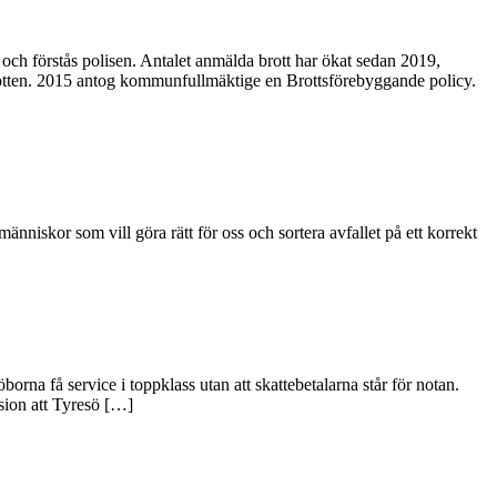
 förstås polisen. Antalet anmälda brott har ökat sedan 2019,
abrotten. 2015 antog kommunfullmäktige en Brottsförebyggande policy.
nniskor som vill göra rätt för oss och sortera avfallet på ett korrekt
na få service i toppklass utan att skattebetalarna står för notan.
ision att Tyresö […]