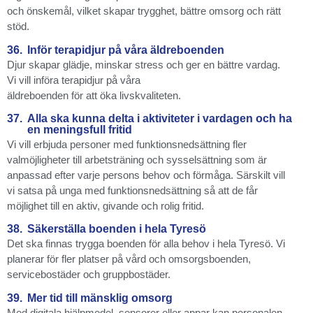
och önskemål, vilket skapar trygghet, bättre omsorg och rätt
stöd.
36.
Inför terapidjur på våra äldreboenden
Djur skapar glädje, minskar stress och ger en bättre vardag.
Vi vill införa terapidjur på våra
äldreboenden för att öka livskvaliteten.
37.
Alla ska kunna delta i aktiviteter i vardagen och ha
en meningsfull fritid
Vi vill erbjuda personer med funktionsnedsättning fler
valmöjligheter till arbetsträning och sysselsättning som är
anpassad efter varje persons behov och förmåga. Särskilt vill
vi satsa på unga med funktionsnedsättning så att de får
möjlighet till en aktiv, givande och rolig fritid.
38.
Säkerställa boenden i hela Tyresö
Det ska finnas trygga boenden för alla behov i hela Tyresö. Vi
planerar för fler platser på vård och omsorgsboenden,
servicebostäder och gruppbostäder.
39.
Mer tid till mänsklig omsorg
Med digitala hjälpmedel, sensorer eller appar kan personalen