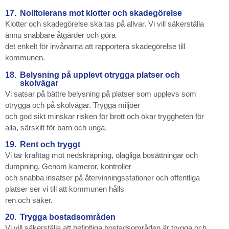
17.
Nolltolerans mot klotter och skadegörelse
Klotter och skadegörelse ska tas på allvar. Vi vill säkerställa
ännu snabbare åtgärder och göra
det enkelt för invånarna att rapportera skadegörelse till
kommunen.
18.
Belysning på upplevt otrygga platser och
skolvägar
Vi satsar på bättre belysning på platser som upplevs som
otrygga och på skolvägar. Trygga miljöer
och god sikt minskar risken för brott och ökar tryggheten för
alla, särskilt för barn och unga.
19.
Rent och tryggt
Vi tar krafttag mot nedskräpning, olagliga bosättningar och
dumpning. Genom kameror, kontroller
och snabba insatser på återvinningsstationer och offentliga
platser ser vi till att kommunen hålls
ren och säker.
20.
Trygga bostadsområden
Vi vill säkerställa att befintliga bostadsområden är trygga och