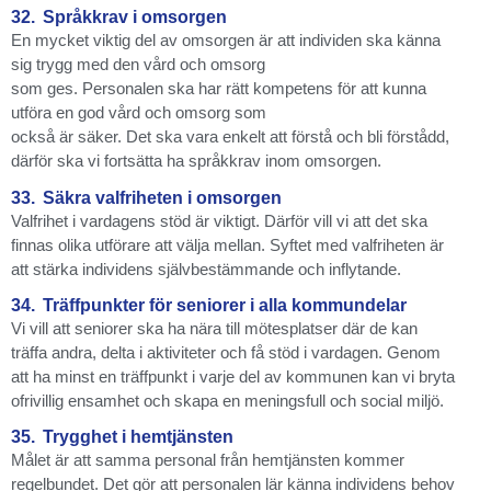
32.
Språkkrav i omsorgen
En mycket viktig del av omsorgen är att individen ska känna
sig trygg med den vård och omsorg
som ges. Personalen ska har rätt kompetens för att kunna
utföra en god vård och omsorg som
också är säker. Det ska vara enkelt att förstå och bli förstådd,
därför ska vi fortsätta ha språkkrav inom omsorgen.
33.
Säkra valfriheten i omsorgen
Valfrihet i vardagens stöd är viktigt. Därför vill vi att det ska
finnas olika utförare att välja mellan. Syftet med valfriheten är
att stärka individens självbestämmande och inflytande.
34.
Träffpunkter för seniorer i alla kommundelar
Vi vill att seniorer ska ha nära till mötesplatser där de kan
träffa andra, delta i aktiviteter och få stöd i vardagen. Genom
att ha minst en träffpunkt i varje del av kommunen kan vi bryta
ofrivillig ensamhet och skapa en meningsfull och social miljö.
35.
Trygghet i hemtjänsten
Målet är att samma personal från hemtjänsten kommer
regelbundet. Det gör att personalen lär känna individens behov