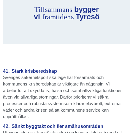
bygger
Tillsammans
vi
Tyresö
framtidens
41.
Stark krisberedskap
Sveriges säkerhetspolitiska läge har försämrats och
kommunens krisberedskap är viktigare än någonsin. Vi
arbetar för att skydda liv, hälsa och samhällsviktiga funktioner
även vid allvarliga störningar. Därför prioriterar vi säkra
processer och robusta system som klarar elavbrott, extrema
väder och andra kriser, så att kommunens service kan
upprätthållas.
42.
Sänkt byggtakt och fler småhusområden
Utbyggnaden av Tyresö ska ske i en lugnare takt och med ett