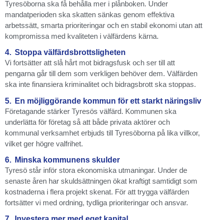
Tyresöborna ska få behålla mer i plånboken. Under
mandatperioden ska skatten sänkas genom effektiva
arbetssätt, smarta prioriteringar och en stabil ekonomi utan att
kompromissa med kvaliteten i välfärdens kärna.
4.
Stoppa välfärdsbrottsligheten
Vi fortsätter att slå hårt mot bidragsfusk och ser till att
pengarna går till dem som verkligen behöver dem. Välfärden
ska inte finansiera kriminalitet och bidragsbrott ska stoppas.
5.
En möjliggörande kommun för ett starkt näringsliv
Företagande stärker Tyresös välfärd. Kommunen ska
underlätta för företag så att både privata aktörer och
kommunal verksamhet erbjuds till Tyresöborna på lika villkor,
vilket ger högre valfrihet.
6.
Minska kommunens skulder
Tyresö står inför stora ekonomiska utmaningar. Under de
senaste åren har skuldsättningen ökat kraftigt samtidigt som
kostnaderna i flera projekt skenat. För att trygga välfärden
fortsätter vi med ordning, tydliga prioriteringar och ansvar.
7.
Investera mer med eget kapital