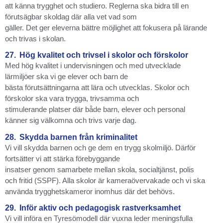
att känna trygghet och studiero. Reglerna ska bidra till en
förutsägbar skoldag där alla vet vad som
gäller. Det ger eleverna bättre möjlighet att fokusera på lärande
och trivas i skolan.
27.
Hög kvalitet och trivsel i skolor och förskolor
Med hög kvalitet i undervisningen och med utvecklade
lärmiljöer ska vi ge elever och barn de
bästa förutsättningarna att lära och utvecklas. Skolor och
förskolor ska vara trygga, trivsamma och
stimulerande platser där både barn, elever och personal
känner sig välkomna och trivs varje dag.
28.
Skydda barnen från kriminalitet
Vi vill skydda barnen och ge dem en trygg skolmiljö. Därför
fortsätter vi att stärka förebyggande
insatser genom samarbete mellan skola, socialtjänst, polis
och fritid (SSPF). Alla skolor är kameraövervakade och vi ska
använda trygghetskameror inomhus där det behövs.
29.
Inför aktiv och pedagogisk rastverksamhet
Vi vill införa en Tyresömodell där vuxna leder meningsfulla