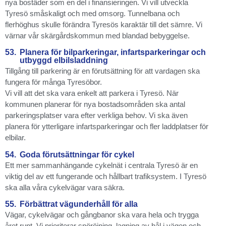
nya bostäder som en del i finansieringen. Vi vill utveckla
Tyresö småskaligt och med omsorg. Tunnelbana och
flerhöghus skulle förändra Tyresös karaktär till det sämre. Vi
värnar vår skärgårdskommun med blandad bebyggelse.
53.
Planera för bilparkeringar, infartsparkeringar och
utbyggd elbilsladdning
Tillgång till parkering är en förutsättning för att vardagen ska
fungera för många Tyresöbor.
Vi vill att det ska vara enkelt att parkera i Tyresö. När
kommunen planerar för nya bostadsområden ska antal
parkeringsplatser vara efter verkliga behov. Vi ska även
planera för ytterligare infartsparkeringar och fler laddplatser för
elbilar.
54.
Goda förutsättningar för cykel
Ett mer sammanhängande cykelnät i centrala Tyresö är en
viktig del av ett fungerande och hållbart trafiksystem. I Tyresö
ska alla våra cykelvägar vara säkra.
55.
Förbättrat vägunderhåll för alla
Vägar, cykelvägar och gångbanor ska vara hela och trygga
året runt. Vi prioriterar snöröjning, lagning av hål i vägen och