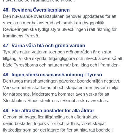
46.
Revidera Översiktsplanen
Den nuvarande översiktsplanen behöver uppdateras för att
spegla en mer balanserad och småskalig byggpolitik.
Revideringen ska tydligt styra utvecklingen i rätt riktning för
framtidens Tyresö.
47.
Värna våra blå och gröna värden
Tyresös natur, vattenmiljöer och grönområden är en stor
tillgång. Vi ska skydda, tillgängliggöra och utveckla dem så att
både Tyresöborna och naturen mår bra, idag och i framtiden.
48.
Ingen stenkross/masshantering i Tyresö
Den tunga masshanteringen påverkar boendemiljön negativt.
Verksamheten ska fasas ut och skapa en mer trivsam miljö
för närboende. Moderaterna kommer även verka för att
Stockholms Stads stenkross i Skrubba ska avvecklas.
49.
Fler attraktiva bostäder för alla åldrar
Genom att bygga fler tillgängliga och eftertraktade
seniorbostäder, frigörs villor och radhus, vilket skapar
flyttkedjor som gör det lättare för fler att hitta rätt boende i