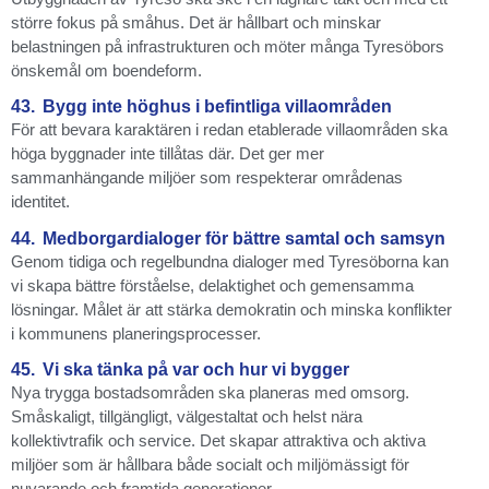
större fokus på småhus. Det är hållbart och minskar
belastningen på infrastrukturen och möter många Tyresöbors
önskemål om boendeform.
43.
Bygg inte höghus i befintliga villaområden
För att bevara karaktären i redan etablerade villaområden ska
höga byggnader inte tillåtas där. Det ger mer
sammanhängande miljöer som respekterar områdenas
identitet.
44.
Medborgardialoger för bättre samtal och samsyn
Genom tidiga och regelbundna dialoger med Tyresöborna kan
vi skapa bättre förståelse, delaktighet och gemensamma
lösningar. Målet är att stärka demokratin och minska konflikter
i kommunens planeringsprocesser.
45.
Vi ska tänka på var och hur vi bygger
Nya trygga bostadsområden ska planeras med omsorg.
Småskaligt, tillgängligt, välgestaltat och helst nära
kollektivtrafik och service. Det skapar attraktiva och aktiva
miljöer som är hållbara både socialt och miljömässigt för
nuvarande och framtida generationer.