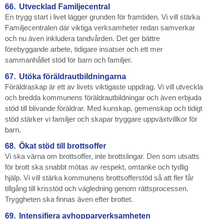
66.
Utvecklad Familjecentral
En trygg start i livet lägger grunden för framtiden. Vi vill stärka
Familjecentralen där viktiga verksamheter redan samverkar
och nu även inkludera tandvården. Det ger bättre
förebyggande arbete, tidigare insatser och ett mer
sammanhållet stöd för barn och familjer.
67.
Utöka föräldrautbildningarna
Föräldraskap är ett av livets viktigaste uppdrag. Vi vill utveckla
och bredda kommunens föräldrautbildningar och även erbjuda
stöd till blivande föräldrar. Med kunskap, gemenskap och tidigt
stöd stärker vi familjer och skapar tryggare uppväxtvillkor för
barn.
68.
Ökat stöd till brottsoffer
Vi ska värna om brottsoffer, inte brottslingar. Den som utsatts
för brott ska snabbt mötas av respekt, omtanke och tydlig
hjälp. Vi vill stärka kommunens brottsofferstöd så att fler får
tillgång till krisstöd och vägledning genom rättsprocessen.
Tryggheten ska finnas även efter brottet.
69.
Intensifiera avhopparverksamheten