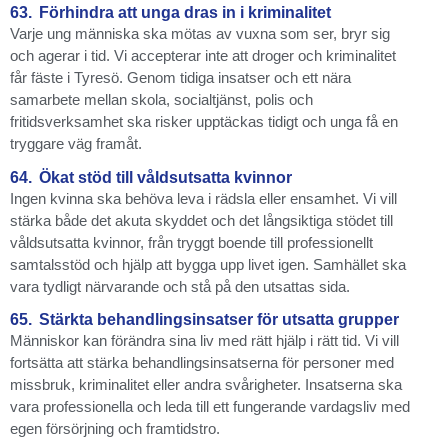
63.
Förhindra att unga dras in i kriminalitet
Varje ung människa ska mötas av vuxna som ser, bryr sig
och agerar i tid. Vi accepterar inte att droger och kriminalitet
får fäste i Tyresö. Genom tidiga insatser och ett nära
samarbete mellan skola, socialtjänst, polis och
fritidsverksamhet ska risker upptäckas tidigt och unga få en
tryggare väg framåt.
64.
Ökat stöd till våldsutsatta kvinnor
Ingen kvinna ska behöva leva i rädsla eller ensamhet. Vi vill
stärka både det akuta skyddet och det långsiktiga stödet till
våldsutsatta kvinnor, från tryggt boende till professionellt
samtalsstöd och hjälp att bygga upp livet igen. Samhället ska
vara tydligt närvarande och stå på den utsattas sida.
65.
Stärkta behandlingsinsatser för utsatta grupper
Människor kan förändra sina liv med rätt hjälp i rätt tid. Vi vill
fortsätta att stärka behandlingsinsatserna för personer med
missbruk, kriminalitet eller andra svårigheter. Insatserna ska
vara professionella och leda till ett fungerande vardagsliv med
egen försörjning och framtidstro.