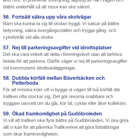
bättre underhåll så att resor kan ske säkert.
56.
Fortsätt säkra upp våra skolvägar
Barn ska kunna ta sig till skolan tryggt. Vi satsar på bättre
belysning, säkra övergångsställen och trygga gång- och
cykelstråk vid alla skolor.
57.
Nej till parkeringsavgifter vid idrottsplatser
Det ska vara enkelt att delta i föreningslivet utan att behöva
betala för att parkera. Därför säger vi nej till parkeringsavgifter
vid kommunens idrottsanläggningar.
58.
Dubbla körfält mellan Bäverbäcken och
Petterboda
För att minska köer vill vi bygga ut vägen till två körfält där
trafiken ofta stockar sig. Det gör resorna snabbare och
tryggare oavsett om du går, kör bil, cyklar eller åker kollektivt.
59.
Ökad framkomlighet på Gudöbroleden
Vi vill att trafiken ska flyta bättre på Gudöbroleden. Vi ska göra
allt vi kan för att påverka Trafikverket att göra förbättringar
som ökar framkomligheten.