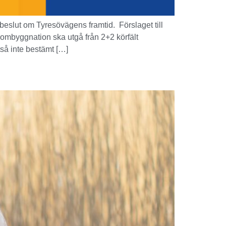
eslut om Tyresövägens framtid. Förslaget till
l ombyggnation ska utgå från 2+2 körfält
tså inte bestämt […]