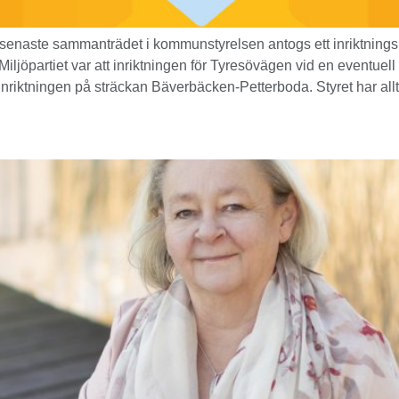
senaste sammanträdet i kommunstyrelsen antogs ett inriktningsb
iljöpartiet var att inriktningen för Tyresövägen vid en eventuel
t inriktningen på sträckan Bäverbäcken-Petterboda. Styret har all