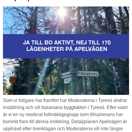
Som vi tidigare har framfört har Moderaterna i Tyresö ändrat
inställning och vill balansera byggtakten i Tyresö. Efter valet
är vi en ny moderat fullmäktigegrupp som tillsammans har
kommit fram till denna inriktning. Detaljplanen Apelvägen är
upphävd efter överklagan och Moderaterna vill inte längre