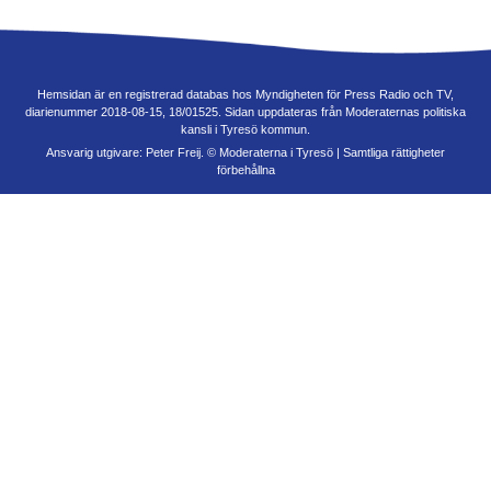
Hemsidan är en registrerad databas hos Myndigheten för Press Radio och TV,
diarienummer 2018-08-15, 18/01525. Sidan uppdateras från Moderaternas politiska
kansli i Tyresö kommun.
Ansvarig utgivare: Peter Freij. © Moderaterna i Tyresö | Samtliga rättigheter
förbehållna