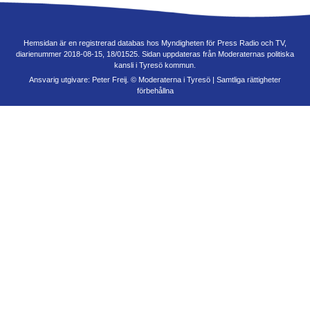
Hemsidan är en registrerad databas hos Myndigheten för Press Radio och TV,
diarienummer 2018-08-15, 18/01525. Sidan uppdateras från Moderaternas politiska
kansli i Tyresö kommun.
Ansvarig utgivare: Peter Freij. © Moderaterna i Tyresö | Samtliga rättigheter
förbehållna