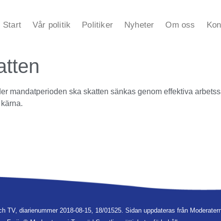
Start
Vår politik
Politiker
Nyheter
Om oss
Kon
tten
er mandatperioden ska skatten sänkas genom effektiva arbetssät
 kärna.
ch TV, diarienummer 2018-08-15, 18/01525. Sidan uppdateras från Moderatern