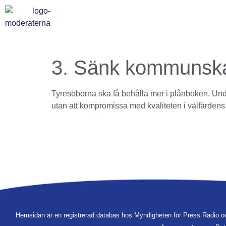
3. Sänk kommunska
Tyresöborna ska få behålla mer i plånboken. Und
utan att kompromissa med kvaliteten i välfärdens
Hemsidan är en registrerad databas hos Myndigheten för Press Radio o