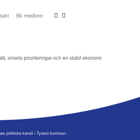
takt
Bli medlem
t, smarta prioriteringar och en stabil ekonomi
as politiska kansli i Tyresö kommun.