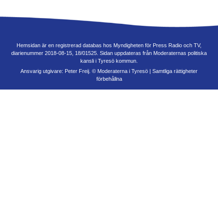
Hemsidan är en registrerad databas hos Myndigheten för Press Radio och TV,
diarienummer 2018-08-15, 18/01525. Sidan uppdateras från Moderaternas politiska
kansli i Tyresö kommun.
Ansvarig utgivare: Peter Freij. © Moderaterna i Tyresö | Samtliga rättigheter
förbehållna