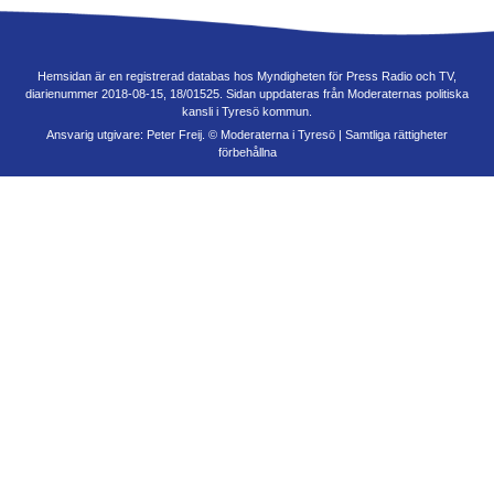
Hemsidan är en registrerad databas hos Myndigheten för Press Radio och TV,
diarienummer 2018-08-15, 18/01525. Sidan uppdateras från Moderaternas politiska
kansli i Tyresö kommun.
Ansvarig utgivare: Peter Freij. © Moderaterna i Tyresö | Samtliga rättigheter
förbehållna