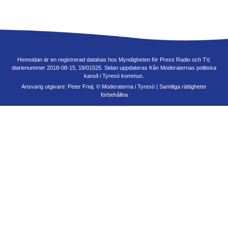
Hemsidan är en registrerad databas hos Myndigheten för Press Radio och TV,
diarienummer 2018-08-15, 18/01525. Sidan uppdateras från Moderaternas politiska
kansli i Tyresö kommun.
Ansvarig utgivare: Peter Freij. © Moderaterna i Tyresö | Samtliga rättigheter
förbehållna