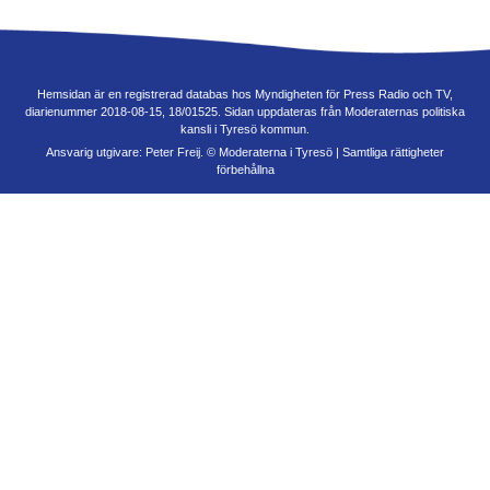
Hemsidan är en registrerad databas hos Myndigheten för Press Radio och TV,
diarienummer 2018-08-15, 18/01525. Sidan uppdateras från Moderaternas politiska
kansli i Tyresö kommun.
Ansvarig utgivare: Peter Freij. © Moderaterna i Tyresö | Samtliga rättigheter
förbehållna