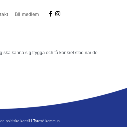
takt
Bli medlem
ag ska känna sig trygga och få konkret stöd när de
as politiska kansli i Tyresö kommun.