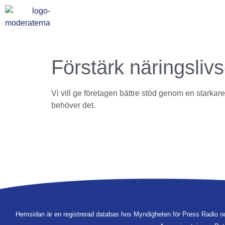
Förstärk näringsli
Vi vill ge företagen bättre stöd genom en starkar
behöver det.
Hemsidan är en registrerad databas hos Myndigheten för Press Radio o