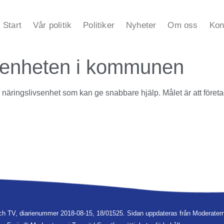
Start
Vår politik
Politiker
Nyheter
Om oss
Kon
vsenheten i kommunen
e näringslivsenhet som kan ge snabbare hjälp. Målet är att föret
ch TV, diarienummer 2018-08-15, 18/01525. Sidan uppdateras från Moderatern