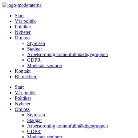
Hoppa
till
Start
innehåll
Vår politik
Politiker
Nyheter
Om oss
Styrelsen
Stadgar
Arbetsordning komunfullmäktigegruppen
GDPR
Moderata seniorer
Kontakt
Bli medlem
Start
Vår politik
Politiker
Nyheter
Om oss
Styrelsen
Stadgar
Arbetsordning komunfullmäktigegruppen
GDPR
Moderata seniorer