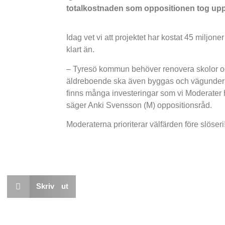
totalkostnaden som oppositionen tog upp
Idag vet vi att projektet har kostat 45 miljoner
klart än.
– Tyresö kommun behöver renovera skolor och 
äldreboende ska även byggas och vägunderhåll
finns många investeringar som vi Moderater ha
säger Anki Svensson (M) oppositionsråd.
Moderaterna prioriterar välfärden före slöseri
Skriv ut