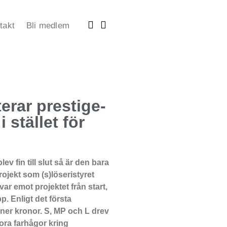
takt
Bli medlem
terar prestige-
i stället för
 fin till slut så är den bara
rojekt som (s)löseristyret
 var emot projektet från start,
. Enligt det första
oner kronor. S, MP och L drev
ora farhågor kring