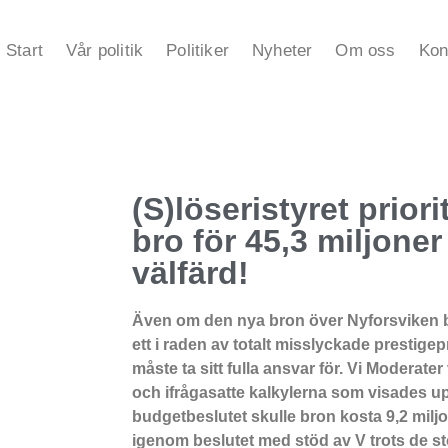
Start
Vår politik
Politiker
Nyheter
Om oss
Kon
(S)löseristyret priori
bro för 45,3 miljoner 
välfärd!
Även om den nya bron över Nyforsviken blev
ett i raden av totalt misslyckade prestigep
måste ta sitt fulla ansvar för. Vi Moderater
och ifrågasatte kalkylerna som visades upp
budgetbeslutet skulle bron kosta 9,2 milj
igenom beslutet med stöd av V trots de st