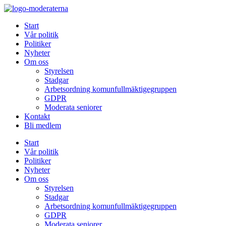
Hoppa
till
Start
innehåll
Vår politik
Politiker
Nyheter
Om oss
Styrelsen
Stadgar
Arbetsordning komunfullmäktigegruppen
GDPR
Moderata seniorer
Kontakt
Bli medlem
Start
Vår politik
Politiker
Nyheter
Om oss
Styrelsen
Stadgar
Arbetsordning komunfullmäktigegruppen
GDPR
Moderata seniorer