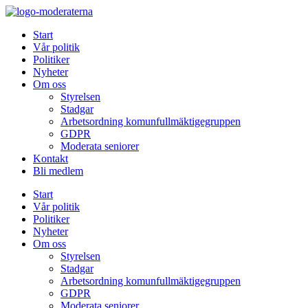
Hoppa
till
Start
innehåll
Vår politik
Politiker
Nyheter
Om oss
Styrelsen
Stadgar
Arbetsordning komunfullmäktigegruppen
GDPR
Moderata seniorer
Kontakt
Bli medlem
Start
Vår politik
Politiker
Nyheter
Om oss
Styrelsen
Stadgar
Arbetsordning komunfullmäktigegruppen
GDPR
Moderata seniorer