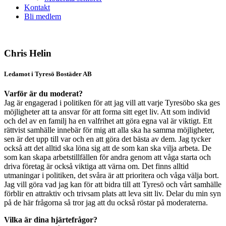
Kontakt
Bli medlem
Chris Helin
Ledamot i Tyresö Bostäder AB
Varför är du moderat?
Jag är engagerad i politiken för att jag vill att varje Tyresöbo ska ges
möjligheter att ta ansvar för att forma sitt eget liv. Att som individ
och del av en familj ha en valfrihet att göra egna val är viktigt. Ett
rättvist samhälle innebär för mig att alla ska ha samma möjligheter,
sen är det upp till var och en att göra det bästa av dem. Jag tycker
också att det alltid ska löna sig att de som kan ska vilja arbeta. De
som kan skapa arbetstillfällen för andra genom att våga starta och
driva företag är också viktiga att värna om. Det finns alltid
utmaningar i politiken, det svåra är att prioritera och våga välja bort.
Jag vill göra vad jag kan för att bidra till att Tyresö och vårt samhälle
förblir en attraktiv och trivsam plats att leva sitt liv. Delar du min syn
på de här frågorna så tror jag att du också röstar på moderaterna.
Vilka är dina hjärtefrågor?