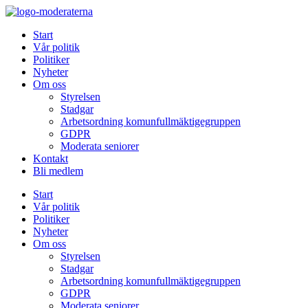
Hoppa
till
Start
innehåll
Vår politik
Politiker
Nyheter
Om oss
Styrelsen
Stadgar
Arbetsordning komunfullmäktigegruppen
GDPR
Moderata seniorer
Kontakt
Bli medlem
Start
Vår politik
Politiker
Nyheter
Om oss
Styrelsen
Stadgar
Arbetsordning komunfullmäktigegruppen
GDPR
Moderata seniorer