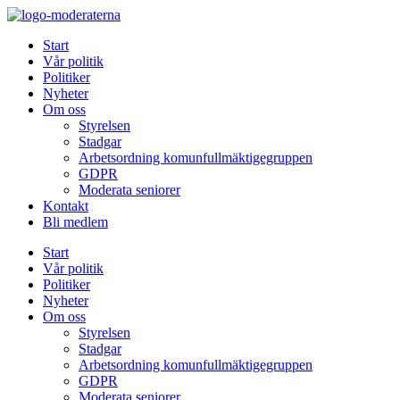
Hoppa
till
Start
innehåll
Vår politik
Politiker
Nyheter
Om oss
Styrelsen
Stadgar
Arbetsordning komunfullmäktigegruppen
GDPR
Moderata seniorer
Kontakt
Bli medlem
Start
Vår politik
Politiker
Nyheter
Om oss
Styrelsen
Stadgar
Arbetsordning komunfullmäktigegruppen
GDPR
Moderata seniorer