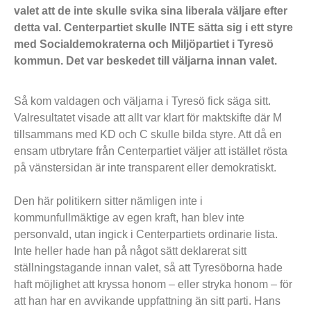
valet att de inte skulle svika sina liberala väljare efter
detta val. Centerpartiet skulle INTE sätta sig i ett styre
med Socialdemokraterna och Miljöpartiet i Tyresö
kommun. Det var beskedet till väljarna innan valet.
Så kom valdagen och väljarna i Tyresö fick säga sitt.
Valresultatet visade att allt var klart för maktskifte där M
tillsammans med KD och C skulle bilda styre. Att då en
ensam utbrytare från Centerpartiet väljer att istället rösta
på vänstersidan är inte transparent eller demokratiskt.
Den här politikern sitter nämligen inte i
kommunfullmäktige av egen kraft, han blev inte
personvald, utan ingick i Centerpartiets ordinarie lista.
Inte heller hade han på något sätt deklarerat sitt
ställningstagande innan valet, så att Tyresöborna hade
haft möjlighet att kryssa honom – eller stryka honom – för
att han har en avvikande uppfattning än sitt parti. Hans