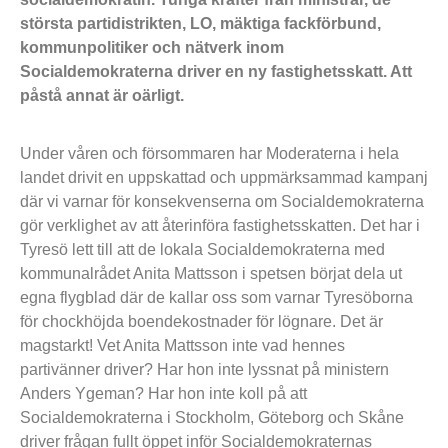
största partidistrikten, LO, mäktiga fackförbund,
kommunpolitiker och nätverk inom
Socialdemokraterna driver en ny fastighetsskatt. Att
påstå annat är oärligt.
Under våren och försommaren har Moderaterna i hela
landet drivit en uppskattad och uppmärksammad kampanj
där vi varnar för konsekvenserna om Socialdemokraterna
gör verklighet av att återinföra fastighetsskatten. Det har i
Tyresö lett till att de lokala Socialdemokraterna med
kommunalrådet Anita Mattsson i spetsen börjat dela ut
egna flygblad där de kallar oss som varnar Tyresöborna
för chockhöjda boendekostnader för lögnare. Det är
magstarkt! Vet Anita Mattsson inte vad hennes
partivänner driver? Har hon inte lyssnat på ministern
Anders Ygeman? Har hon inte koll på att
Socialdemokraterna i Stockholm, Göteborg och Skåne
driver frågan fullt öppet inför Socialdemokraternas