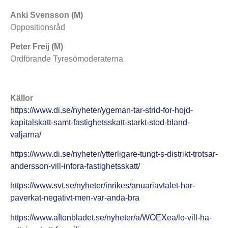
Anki Svensson (M)
Oppositionsråd
Peter Freij (M)
Ordförande Tyresömoderaterna
Källor
https://www.di.se/nyheter/ygeman-tar-strid-for-hojd-
kapitalskatt-samt-fastighetsskatt-starkt-stod-bland-
valjarna/
https://www.di.se/nyheter/ytterligare-tungt-s-distrikt-trotsar-
andersson-vill-infora-fastighetsskatt/
https://www.svt.se/nyheter/inrikes/anuariavtalet-har-
paverkat-negativt-men-var-anda-bra
https://www.aftonbladet.se/nyheter/a/WOEXea/lo-vill-ha-