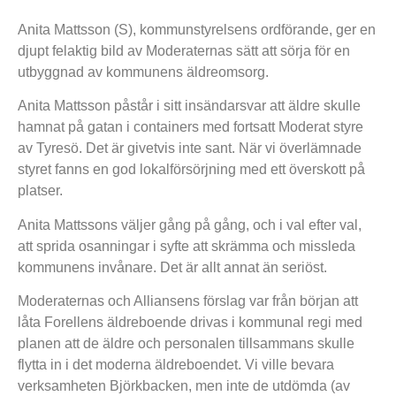
Anita Mattsson (S), kommunstyrelsens ordförande, ger en
djupt felaktig bild av Moderaternas sätt att sörja för en
utbyggnad av kommunens äldreomsorg.
Anita Mattsson påstår i sitt insändarsvar att äldre skulle
hamnat på gatan i containers med fortsatt Moderat styre
av Tyresö. Det är givetvis inte sant. När vi överlämnade
styret fanns en god lokalförsörjning med ett överskott på
platser.
Anita Mattssons väljer gång på gång, och i val efter val,
att sprida osanningar i syfte att skrämma och missleda
kommunens invånare. Det är allt annat än seriöst.
Moderaternas och Alliansens förslag var från början att
låta Forellens äldreboende drivas i kommunal regi med
planen att de äldre och personalen tillsammans skulle
flytta in i det moderna äldreboendet. Vi ville bevara
verksamheten Björkbacken, men inte de utdömda (av