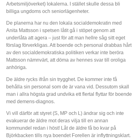
Arbetsmiljöverket) lokalerna. I stället skulle dessa bli
billiga ungdoms och seniorlägenheter.
De planerna har nu den lokala socialdemokratin med
Anita Mattsson i spetsen låtit gå i stöpet genom att
underlåta att agera – just för att man hellre såg sitt eget
förslag förverkligas. Att boende och personal drabbas hårt
av den socialdemokratiska politiken verkar inte beröra
Mattsson nämnvärt, att döma av hennes svar till oroliga
anhöriga.
De äldre rycks ifrån sin trygghet. De kommer inte få
behålla sin personal som de är vana vid. Dessutom skall
man i allra högsta grad undvika ett flertal flyttar för boende
med demens-diagnos.
Vi vill därför att styret (S, MP och L) ändrar sig och inte
evakuerar de äldre mot deras vilja till en annan
kommundel redan i höst! Låt de äldre få bo kvar på
Björkbacken tills nya boendet Forellen är inflyttningsklart.