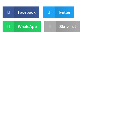
Facebook
Twitter
WhatsApp
Skriv ut
Hemsidan är en registrerad databas hos Myndigheten för Press Radio och TV,